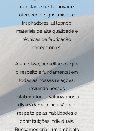
constantemente inovar e
oferecer designs únicos e
inspiradores, utilizando
materiais de alta qualidade e
técnicas de fabricação
excepcionais.
Além disso, acreditamos que
o respeito é fundamental em
todas as nossas relações,
incluindo nossos
colaboradores. Valorizamos a
diversidade, a inclusão e o
respeito pelas habilidades e
contribuições individuais.
Buscamos criar um ambiente