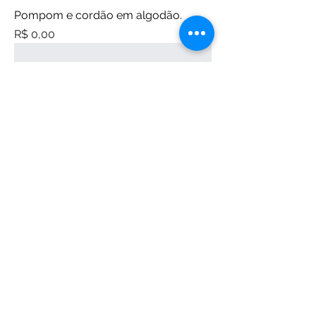
Pompom e cordão em algodão.
Preço
R$ 0,00
Bolsa em tecido plano.
Preço
R$ 0,00