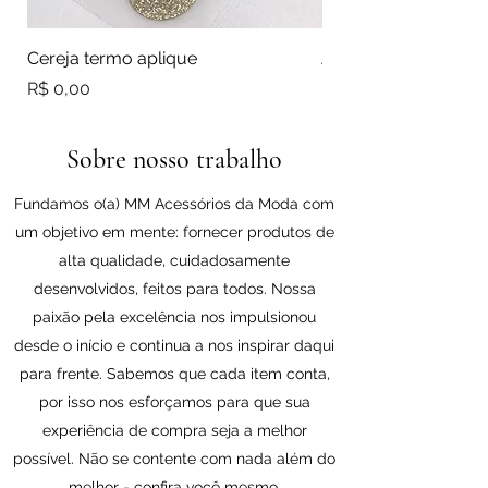
Cereja termo aplique
Aplique urso
Preço
Preço
R$ 0,00
R$ 0,00
Sobre nosso trabalho
Fundamos o(a) MM Acessórios da Moda com
um objetivo em mente: fornecer produtos de
alta qualidade, cuidadosamente
desenvolvidos, feitos para todos. Nossa
paixão pela excelência nos impulsionou
desde o início e continua a nos inspirar daqui
para frente. Sabemos que cada item conta,
por isso nos esforçamos para que sua
experiência de compra seja a melhor
possível. Não se contente com nada além do
melhor - confira você mesmo.